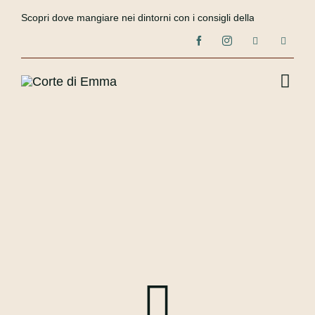
Salta


Scopri dove mangiare nei dintorni con i consigli della Corte di E
al
contenuto
Togg
Navi
Home
Chi siamo
Le camere
Recensioni
Contatti