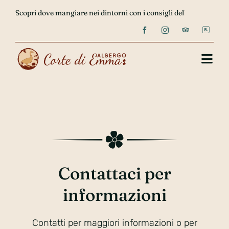
Salta


Scopri dove mangiare nei dintorni con i consigli della Corte di 
al
contenuto
Togg
Navi
Home
Chi siamo
Le camere
Contattaci per
Recensioni
informazioni
Contatti
Contatti per maggiori informazioni o per