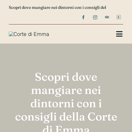
Salta


Scopri dove mangiare nei dintorni con i consigli della Corte di 
al
contenuto
Togg
Navi
Home
Chi siamo
Scopri dove
Le camere
mangiare nei
dintorni con i
Recensioni
consigli della Corte
Contatti
di Emma