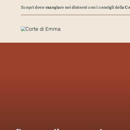
Salta
Scopri dove mangiare nei dintorni con i consigli della 
al
contenuto