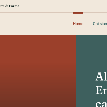


Corte di Emma
Home
Chi sia
Al
Em
ca