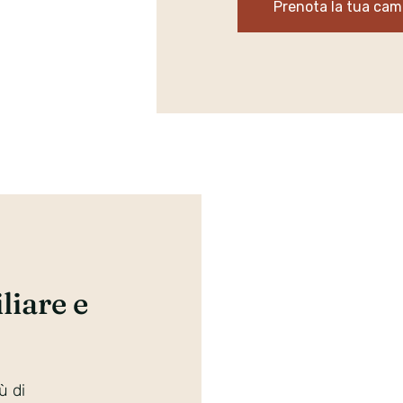
Prenota la tua cam
iare e
ù di